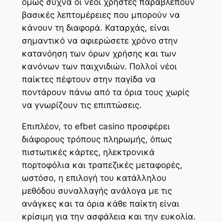
όμως συχνά οι νέοι χρήστες παραβλέπουν
βασικές λεπτομέρειες που μπορούν να
κάνουν τη διαφορά. Καταρχάς, είναι
σημαντικό να αφιερώσετε χρόνο στην
κατανόηση των όρων χρήσης και των
κανόνων των παιχνιδιών. Πολλοί νέοι
παίκτες πέφτουν στην παγίδα να
ποντάρουν πάνω από τα όρια τους χωρίς
να γνωρίζουν τις επιπτώσεις.
Επιπλέον, το efbet casino προσφέρει
διάφορους τρόπους πληρωμής, όπως
πιστωτικές κάρτες, ηλεκτρονικά
πορτοφόλια και τραπεζικές μεταφορές,
ωστόσο, η επιλογή του κατάλληλου
μεθόδου συναλλαγής ανάλογα με τις
ανάγκες και τα όρια κάθε παίκτη είναι
κρίσιμη για την ασφάλεια και την ευκολία.