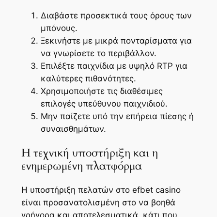
Διαβάστε προσεκτικά τους όρους των
μπόνους.
Ξεκινήστε με μικρά πονταρίσματα για
να γνωρίσετε το περιβάλλον.
Επιλέξτε παιχνίδια με υψηλό RTP για
καλύτερες πιθανότητες.
Χρησιμοποιήστε τις διαθέσιμες
επιλογές υπεύθυνου παιχνιδιού.
Μην παίζετε υπό την επήρεια πίεσης ή
συναισθημάτων.
Η τεχνική υποστήριξη και η
ενημερωμένη πλατφόρμα
Η υποστήριξη πελατών στο efbet casino
είναι προσανατολισμένη στο να βοηθά
γρήγορα και αποτελεσματικά, κάτι που