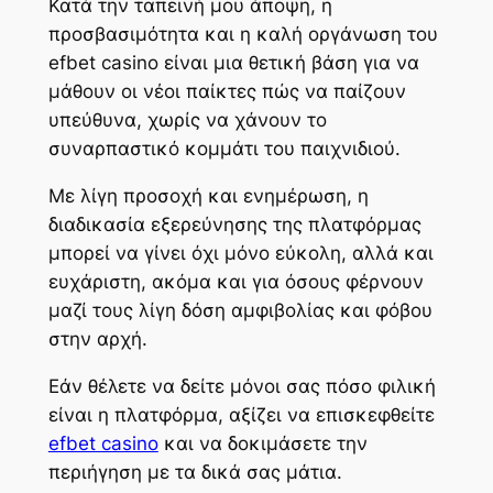
Κατά την ταπεινή μου άποψη, η
προσβασιμότητα και η καλή οργάνωση του
efbet casino είναι μια θετική βάση για να
μάθουν οι νέοι παίκτες πώς να παίζουν
υπεύθυνα, χωρίς να χάνουν το
συναρπαστικό κομμάτι του παιχνιδιού.
Με λίγη προσοχή και ενημέρωση, η
διαδικασία εξερεύνησης της πλατφόρμας
μπορεί να γίνει όχι μόνο εύκολη, αλλά και
ευχάριστη, ακόμα και για όσους φέρνουν
μαζί τους λίγη δόση αμφιβολίας και φόβου
στην αρχή.
Εάν θέλετε να δείτε μόνοι σας πόσο φιλική
είναι η πλατφόρμα, αξίζει να επισκεφθείτε
efbet casino
και να δοκιμάσετε την
περιήγηση με τα δικά σας μάτια.