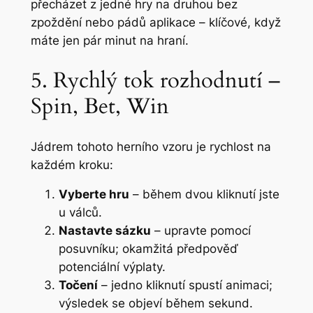
přecházet z jedné hry na druhou bez
zpoždění nebo pádů aplikace – klíčové, když
máte jen pár minut na hraní.
5. Rychlý tok rozhodnutí –
Spin, Bet, Win
Jádrem tohoto herního vzoru je rychlost na
každém kroku:
Vyberte hru
– během dvou kliknutí jste
u válců.
Nastavte sázku
– upravte pomocí
posuvníku; okamžitá předpověď
potenciální výplaty.
Točení
– jedno kliknutí spustí animaci;
výsledek se objeví během sekund.