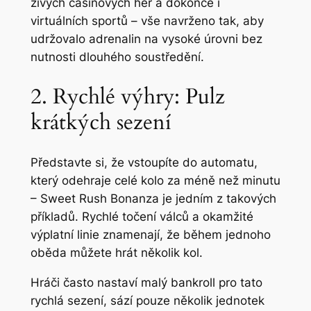
živých casinových her a dokonce i
virtuálních sportů – vše navrženo tak, aby
udržovalo adrenalin na vysoké úrovni bez
nutnosti dlouhého soustředění.
2. Rychlé výhry: Pulz
krátkých sezení
Představte si, že vstoupíte do automatu,
který odehraje celé kolo za méně než minutu
– Sweet Rush Bonanza je jedním z takových
příkladů. Rychlé točení válců a okamžité
výplatní linie znamenají, že během jednoho
oběda můžete hrát několik kol.
Hráči často nastaví malý bankroll pro tato
rychlá sezení, sází pouze několik jednotek