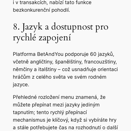
i v transakcích, nabízí tato funkce
bezkonkurenční pohodlí.
8. Jazyk a dostupnost pro
rychlé zapojení
Platforma BetAndYou podporuje 60 jazyků,
včetně angličtiny, španělštiny, francouzštiny,
němčiny a italštiny – což usnadňuje orientaci
hráčům z celého světa ve svém rodném
jazyce.
Přehledné rozložení menu znamená, že
můžete přepínat mezi jazyky jediným
tapnutím; tento rychlý přepínací
mechanismus je klíčový, když si vybíráte hry
a stále potřebujete čas na rozhodnutí o další