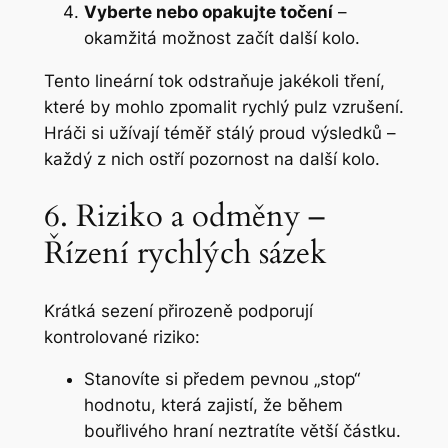
Vyberte nebo opakujte točení
–
okamžitá možnost začít další kolo.
Tento lineární tok odstraňuje jakékoli tření,
které by mohlo zpomalit rychlý pulz vzrušení.
Hráči si užívají téměř stálý proud výsledků –
každý z nich ostří pozornost na další kolo.
6. Riziko a odměny –
Řízení rychlých sázek
Krátká sezení přirozeně podporují
kontrolované riziko:
Stanovíte si předem pevnou „stop“
hodnotu, která zajistí, že během
bouřlivého hraní neztratíte větší částku.