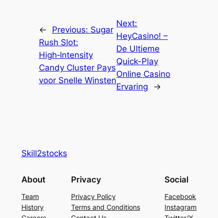
Next:
←
Previous:
Sugar
HeyCasino! –
Rush Slot:
De Ultieme
High‑Intensity
Quick-Play
Candy Cluster Pays
Online Casino
voor Snelle Winsten
Ervaring
→
Skill2stocks
About
Privacy
Social
Team
Privacy Policy
Facebook
History
Terms and Conditions
Instagram
Careers
Contact Us
Twitter/X