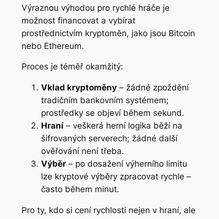
Výraznou výhodou pro rychlé hráče je
možnost financovat a vybírat
prostřednictvím kryptoměn, jako jsou Bitcoin
nebo Ethereum.
Proces je téměř okamžitý:
Vklad kryptoměny
– žádné zpoždění
tradičním bankovním systémem;
prostředky se objeví během sekund.
Hraní
– veškerá herní logika běží na
šifrovaných serverech; žádné další
ověřování není třeba.
Výběr
– po dosažení výherního limitu
lze kryptové výběry zpracovat rychle –
často během minut.
Pro ty, kdo si cení rychlosti nejen v hraní, ale