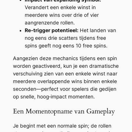
Verandert een enkele winst in
meerdere wins over drie of vier
aangrenzende rollen.
Re‑trigger potentieel:
Het landen van
nog eens drie scatters tijdens free
spins geeft nog eens 10 free spins.
Aangezien deze mechanics tijdens een spin
worden geactiveerd, kun je een dramatische
verschuiving zien van een enkele winst naar
meerdere overlappende wins binnen enkele
seconden—perfect voor spelers die gedijen
op snelle, hoog‑impact momenten.
Een Momentopname van Gameplay
Je begint met een normale spin; de rollen