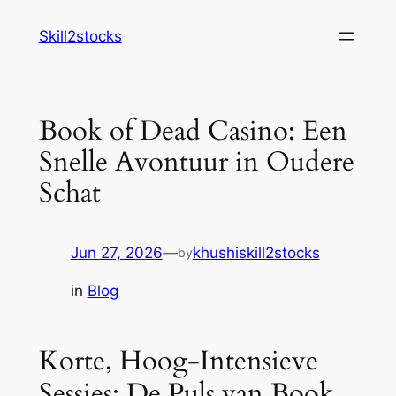
Skip
Skill2stocks
to
content
Book of Dead Casino: Een
Snelle Avontuur in Oudere
Schat
Jun 27, 2026
—
khushiskill2stocks
by
in
Blog
Korte, Hoog‑Intensieve
Sessies: De Puls van Book