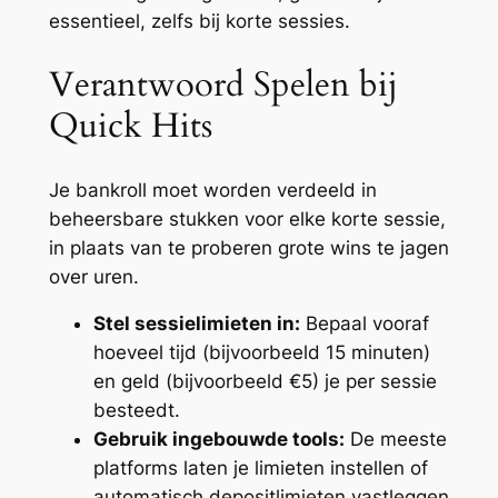
essentieel, zelfs bij korte sessies.
Verantwoord Spelen bij
Quick Hits
Je bankroll moet worden verdeeld in
beheersbare stukken voor elke korte sessie,
in plaats van te proberen grote wins te jagen
over uren.
Stel sessielimieten in:
Bepaal vooraf
hoeveel tijd (bijvoorbeeld 15 minuten)
en geld (bijvoorbeeld €5) je per sessie
besteedt.
Gebruik ingebouwde tools:
De meeste
platforms laten je limieten instellen of
automatisch depositlimieten vastleggen