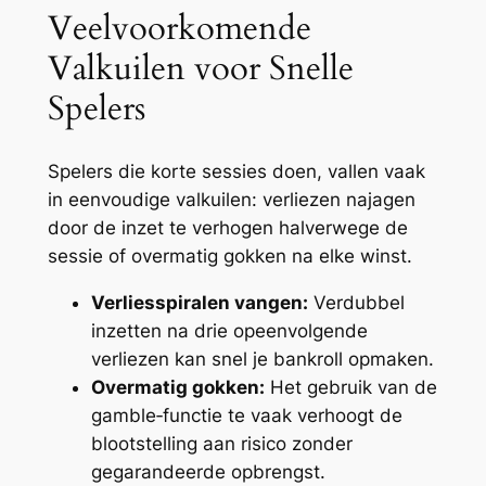
Veelvoorkomende
Valkuilen voor Snelle
Spelers
Spelers die korte sessies doen, vallen vaak
in eenvoudige valkuilen: verliezen najagen
door de inzet te verhogen halverwege de
sessie of overmatig gokken na elke winst.
Verliesspiralen vangen:
Verdubbel
inzetten na drie opeenvolgende
verliezen kan snel je bankroll opmaken.
Overmatig gokken:
Het gebruik van de
gamble‑functie te vaak verhoogt de
blootstelling aan risico zonder
gegarandeerde opbrengst.