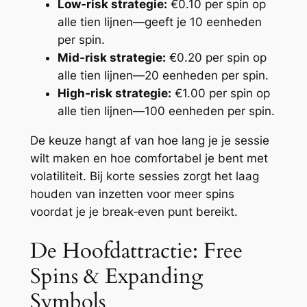
Low‑risk strategie:
€0.10 per spin op
alle tien lijnen—geeft je 10 eenheden
per spin.
Mid‑risk strategie:
€0.20 per spin op
alle tien lijnen—20 eenheden per spin.
High‑risk strategie:
€1.00 per spin op
alle tien lijnen—100 eenheden per spin.
De keuze hangt af van hoe lang je je sessie
wilt maken en hoe comfortabel je bent met
volatiliteit. Bij korte sessies zorgt het laag
houden van inzetten voor meer spins
voordat je je break‑even punt bereikt.
De Hoofdattractie: Free
Spins & Expanding
Symbols