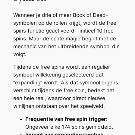
Wanneer je drie of meer Book of Dead-
symbolen op de rollen krijgt, wordt de free
spins‑functie geactiveerd—initieel 10 free
spins. Maar de echte magie begint met de
mechanic van het uitbreidende symbool die
volgt.
Tijdens de free spins wordt een regulier
symbool willekeurig geselecteerd dat
“expanding” wordt. Als dat symbool ergens
verschijnt tijdens de free spin, bedekt het
een hele reel, waardoor direct nieuwe
winlijnen ontstaan over het speelveld.
Frequentie van free spin trigger:
Ongeveer elke 174 spins gemiddeld.
Impact van expanding symbol: