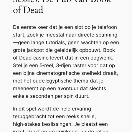
of Dead
De eerste keer dat je een slot op je telefoon
start, zoek je meestal naar directe spanning
—geen lange tutorials, geen wachten op een
grote jackpot die geleidelijk opbouwt. Book
of Dead casino levert dat in een oogwenk.
Stel je een 5‑reel, 3‑rijen raster voor dat op
een bijna cinematografische snelheid draait,
met het oude Egyptische thema dat je
meeneemt op een avontuur dat slechts
enkele seconden per spin duurt.
In dit spel wordt de hele ervaring
teruggebracht tot een reeks snelle,
high‑stakes beslissingen. Je plaatst een
inzet, drukt op de spinknop, en de rollen