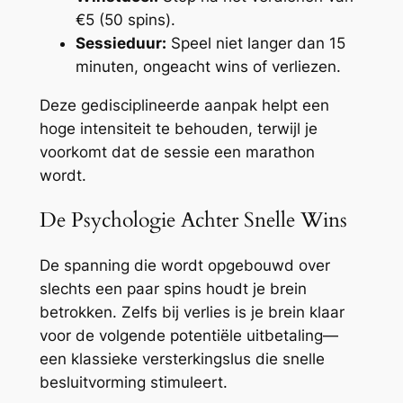
€5 (50 spins).
Sessieduur:
Speel niet langer dan 15
minuten, ongeacht wins of verliezen.
Deze gedisciplineerde aanpak helpt een
hoge intensiteit te behouden, terwijl je
voorkomt dat de sessie een marathon
wordt.
De Psychologie Achter Snelle Wins
De spanning die wordt opgebouwd over
slechts een paar spins houdt je brein
betrokken. Zelfs bij verlies is je brein klaar
voor de volgende potentiële uitbetaling—
een klassieke versterkingslus die snelle
besluitvorming stimuleert.