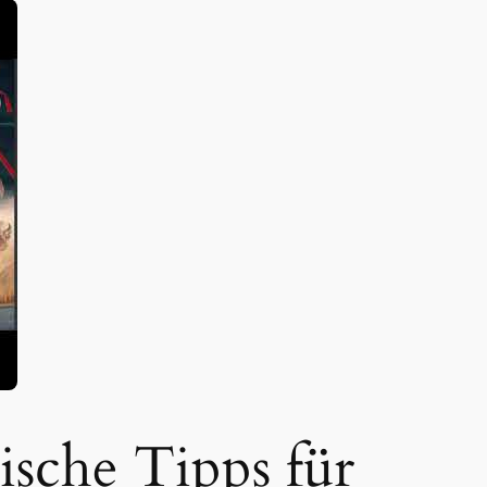
sche Tipps für