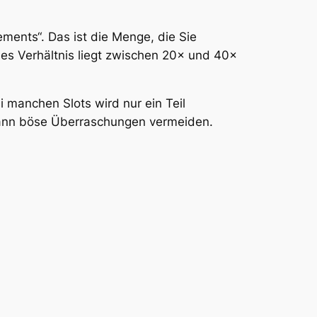
ents“. Das ist die Menge, die Sie
s Verhältnis liegt zwischen 20× und 40×
i manchen Slots wird nur ein Teil
, kann böse Überraschungen vermeiden.