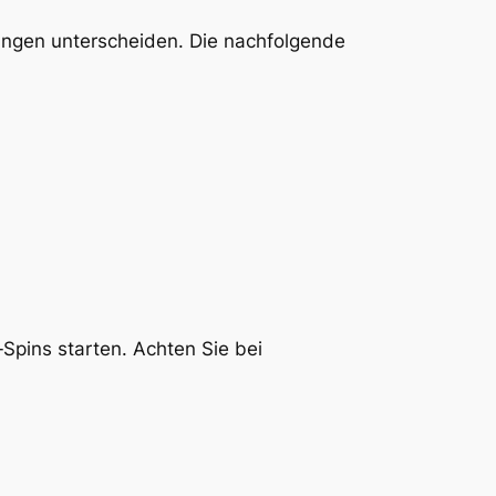
gungen unterscheiden. Die nachfolgende
‑Spins starten. Achten Sie bei