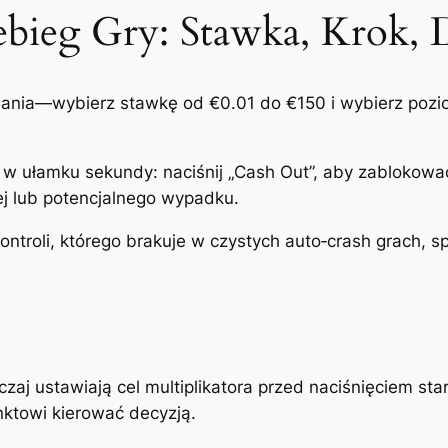
bieg Gry: Stawka, Krok, 
iania—wybierz stawkę od €0.01 do €150 i wybierz poziom
 ułamku sekundy: naciśnij „Cash Out”, aby zablokować 
j lub potencjalnego wypadku.
ontroli, którego brakuje w czystych auto‑crash grach, s
czaj ustawiają cel multiplikatora przed naciśnięciem st
ktowi kierować decyzją.