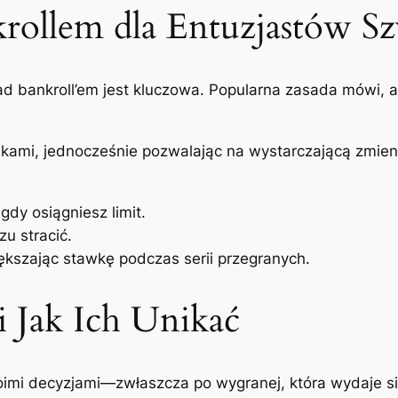
krollem dla Entuzjastów S
nad bankroll’em jest kluczowa. Popularna zasada mówi, 
kami, jednocześnie pozwalając na wystarczającą zmien
gdy osiągniesz limit.
zu stracić.
iększając stawkę podczas serii przegranych.
i Jak Ich Unikać
mi decyzjami—zwłaszcza po wygranej, która wydaje się