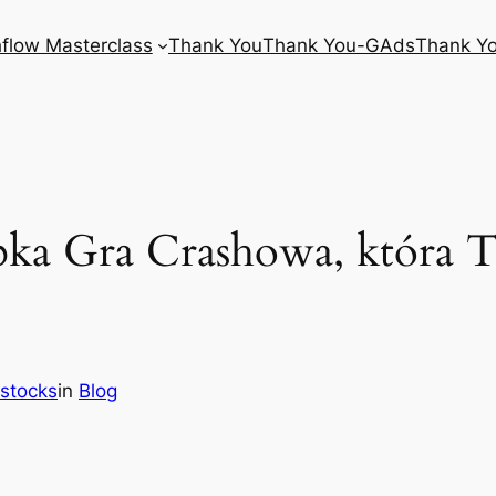
flow Masterclass
Thank You
Thank You-GAds
Thank Y
bka Gra Crashowa, która 
2stocks
in
Blog