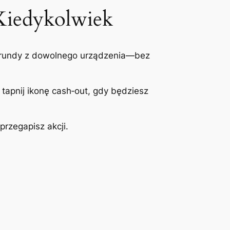
 Kiedykolwiek
ie rundy z dowolnego urządzenia—bez
i tapnij ikonę cash‑out, gdy będziesz
przegapisz akcji.