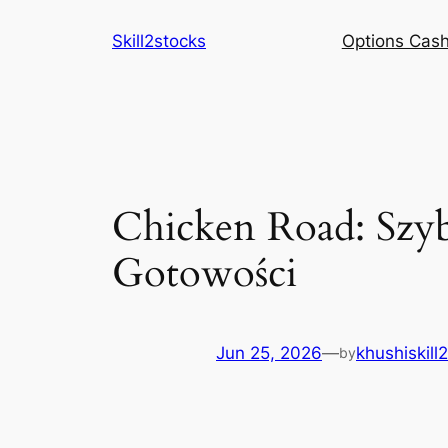
Skip
Skill2stocks
Options Cash
to
content
Chicken Road: Szy
Gotowości
Jun 25, 2026
—
khushiskill
by