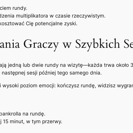
ciem rundy.
zenia multiplikatora w czasie rzeczywistym.
kosztować Cię potencjalne zyski.
nia Graczy w Szybkich Se
grają jedną lub dwie rundy na wizytę—każda trwa około
 następnej sesji później tego samego dnia.
i wysoki poziom emocji: kończysz rundę, widzisz wygra
bankrolla na rundę.
j 15 minut, w tym przerwy.