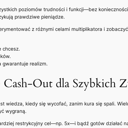
tkich poziomów trudności i funkcji—bez konieczności re
zykują prawdziwe pieniądze.
ymentować z różnymi celami multiplikatora i zobaczyć, 
e chcesz.
dków.
 gwarantuje realizm.
e Cash‑Out dla Szybkich 
t wiedza, kiedy się wycofać, zanim kura się spali. Wie
yć wygraną.
ardziej restrykcyjny cel—np. 5x—i bądź gotów działać na