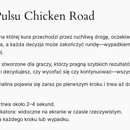
Pulsu Chicken Road
 na której kura przechodzi przez ruchliwą drogę, oczeki
yzja, a każda decyzja może zakończyć rundę—wypadkiem, 
j.
st stworzone dla graczy, którzy pragną szybkich rezulta
, i decydujesz, czy wycofać się czy kontynuować—wszys
alina pojawia się zaraz po pierwszym kroku i trwa aż 
 trwa około 2–4 sekund.
ikatora: widoczne na ekranie w czasie rzeczywistym.
a każdego kroku lub wypadku.