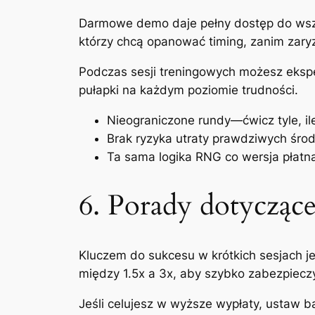
Darmowe demo daje pełny dostęp do wszys
którzy chcą opanować timing, zanim zary
Podczas sesji treningowych możesz eksper
pułapki na każdym poziomie trudności.
Nieograniczone rundy—ćwicz tyle, il
Brak ryzyka utraty prawdziwych śro
Ta sama logika RNG co wersja płatna
6. Porady dotycząc
Kluczem do sukcesu w krótkich sesjach jes
między 1.5x a 3x, aby szybko zabezpiecz
Jeśli celujesz w wyższe wypłaty, ustaw b