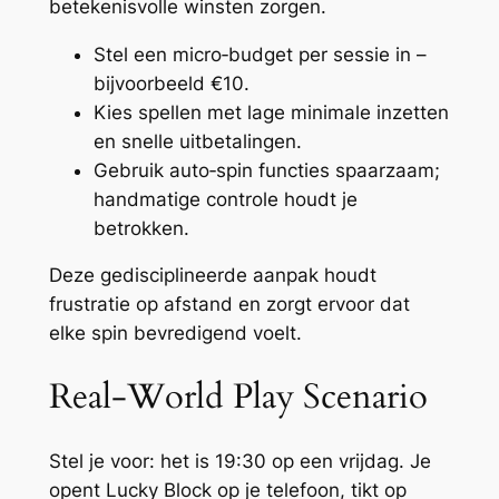
betekenisvolle winsten zorgen.
Stel een micro‑budget per sessie in –
bijvoorbeeld €10.
Kies spellen met lage minimale inzetten
en snelle uitbetalingen.
Gebruik auto‑spin functies spaarzaam;
handmatige controle houdt je
betrokken.
Deze gedisciplineerde aanpak houdt
frustratie op afstand en zorgt ervoor dat
elke spin bevredigend voelt.
Real‑World Play Scenario
Stel je voor: het is 19:30 op een vrijdag. Je
opent Lucky Block op je telefoon, tikt op