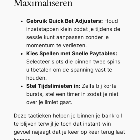
Maximaliseren
Gebruik Quick Bet Adjusters:
Houd
inzetstappen klein zodat je tijdens de
sessie kunt aanpassen zonder je
momentum te verliezen.
Kies Spellen met Snelle Paytables:
Selecteer slots die binnen twee spins
uitbetalen om de spanning vast te
houden.
Stel Tijdslimieten in:
Zelfs bij korte
bursts, stel een timer in zodat je niet
over je limiet gaat.
Deze tactieken helpen je binnen je bankroll
te blijven terwijl je toch dat instant‑win
gevoel najaagt dat je keer op keer terug laat
komen.