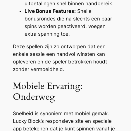
uitbetalingen snel binnen handbereik.
Live Bonus Features:
Snelle
bonusrondes die na slechts een paar
spins worden geactiveerd, voegen
extra spanning toe.
Deze spellen zijn zo ontworpen dat een
enkele sessie een handvol winsten kan
opleveren en de speler betrokken houdt
zonder vermoeidheid.
Mobiele Ervaring:
Onderweg
Snelheid is synoniem met mobiel gemak.
Lucky Block’s responsieve site en speciale
app betekenen dat je kunt spinnen vanaf je