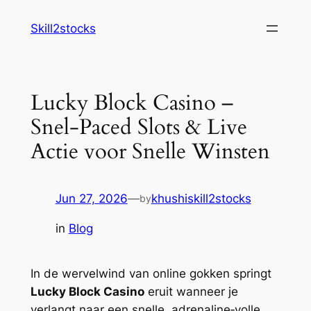
Skip
Skill2stocks
to
content
Lucky Block Casino –
Snel‑Paced Slots & Live
Actie voor Snelle Winsten
Jun 27, 2026
—
khushiskill2stocks
by
in
Blog
In de wervelwind van online gokken springt
Lucky Block Casino
eruit wanneer je
verlangt naar een snelle, adrenaline‑volle