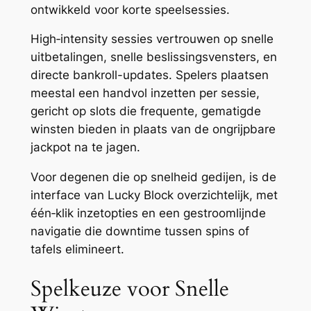
ontwikkeld voor korte speelsessies.
High‑intensity sessies vertrouwen op snelle
uitbetalingen, snelle beslissingsvensters, en
directe bankroll-updates. Spelers plaatsen
meestal een handvol inzetten per sessie,
gericht op slots die frequente, gematigde
winsten bieden in plaats van de ongrijpbare
jackpot na te jagen.
Voor degenen die op snelheid gedijen, is de
interface van Lucky Block overzichtelijk, met
één‑klik inzetopties en een gestroomlijnde
navigatie die downtime tussen spins of
tafels elimineert.
Spelkeuze voor Snelle