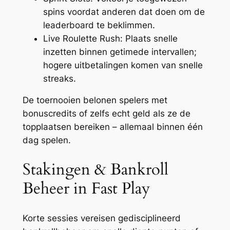
spins voordat anderen dat doen om de
leaderboard te beklimmen.
Live Roulette Rush:
Plaats snelle
inzetten binnen getimede intervallen;
hogere uitbetalingen komen van snelle
streaks.
De toernooien belonen spelers met
bonuscredits of zelfs echt geld als ze de
topplaatsen bereiken – allemaal binnen één
dag spelen.
Stakingen & Bankroll
Beheer in Fast Play
Korte sessies vereisen gedisciplineerd