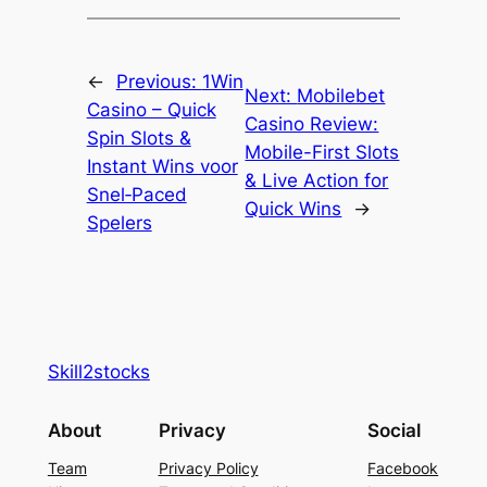
←
Previous:
1Win
Next:
Mobilebet
Casino – Quick
Casino Review:
Spin Slots &
Mobile-First Slots
Instant Wins voor
& Live Action for
Snel‑Paced
Quick Wins
→
Spelers
Skill2stocks
About
Privacy
Social
Team
Privacy Policy
Facebook