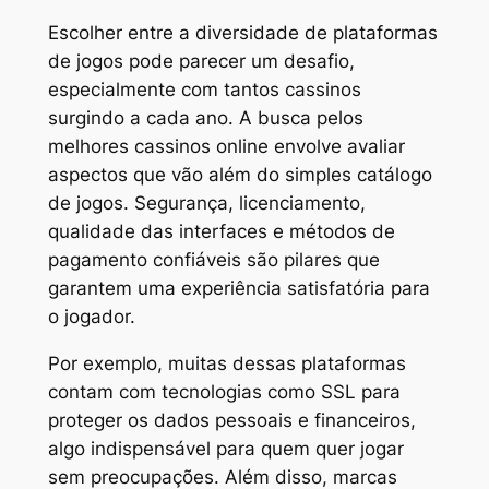
Escolher entre a diversidade de plataformas
de jogos pode parecer um desafio,
especialmente com tantos cassinos
surgindo a cada ano. A busca pelos
melhores cassinos online envolve avaliar
aspectos que vão além do simples catálogo
de jogos. Segurança, licenciamento,
qualidade das interfaces e métodos de
pagamento confiáveis são pilares que
garantem uma experiência satisfatória para
o jogador.
Por exemplo, muitas dessas plataformas
contam com tecnologias como SSL para
proteger os dados pessoais e financeiros,
algo indispensável para quem quer jogar
sem preocupações. Além disso, marcas