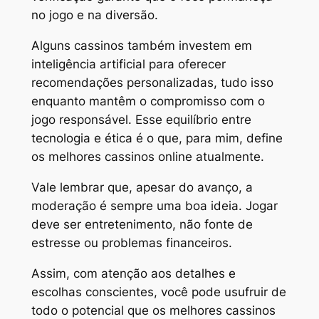
no jogo e na diversão.
Alguns cassinos também investem em
inteligência artificial para oferecer
recomendações personalizadas, tudo isso
enquanto mantêm o compromisso com o
jogo responsável. Esse equilíbrio entre
tecnologia e ética é o que, para mim, define
os melhores cassinos online atualmente.
Vale lembrar que, apesar do avanço, a
moderação é sempre uma boa ideia. Jogar
deve ser entretenimento, não fonte de
estresse ou problemas financeiros.
Assim, com atenção aos detalhes e
escolhas conscientes, você pode usufruir de
todo o potencial que os melhores cassinos