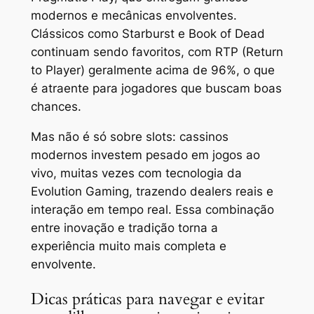
modernos e mecânicas envolventes.
Clássicos como Starburst e Book of Dead
continuam sendo favoritos, com RTP (Return
to Player) geralmente acima de 96%, o que
é atraente para jogadores que buscam boas
chances.
Mas não é só sobre slots: cassinos
modernos investem pesado em jogos ao
vivo, muitas vezes com tecnologia da
Evolution Gaming, trazendo dealers reais e
interação em tempo real. Essa combinação
entre inovação e tradição torna a
experiência muito mais completa e
envolvente.
Dicas práticas para navegar e evitar