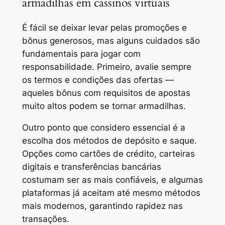
armadilhas em cassinos virtuais
É fácil se deixar levar pelas promoções e
bônus generosos, mas alguns cuidados são
fundamentais para jogar com
responsabilidade. Primeiro, avalie sempre
os termos e condições das ofertas —
aqueles bônus com requisitos de apostas
muito altos podem se tornar armadilhas.
Outro ponto que considero essencial é a
escolha dos métodos de depósito e saque.
Opções como cartões de crédito, carteiras
digitais e transferências bancárias
costumam ser as mais confiáveis, e algumas
plataformas já aceitam até mesmo métodos
mais modernos, garantindo rapidez nas
transações.