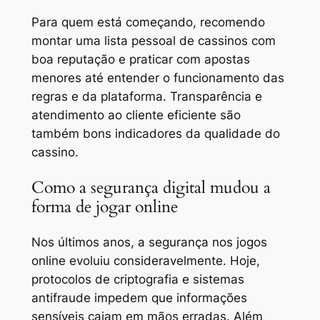
Para quem está começando, recomendo
montar uma lista pessoal de cassinos com
boa reputação e praticar com apostas
menores até entender o funcionamento das
regras e da plataforma. Transparência e
atendimento ao cliente eficiente são
também bons indicadores da qualidade do
cassino.
Como a segurança digital mudou a
forma de jogar online
Nos últimos anos, a segurança nos jogos
online evoluiu consideravelmente. Hoje,
protocolos de criptografia e sistemas
antifraude impedem que informações
sensíveis caiam em mãos erradas. Além