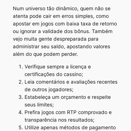
Num universo tão dinâmico, quem não se
atenta pode cair em erros simples, como
apostar em jogos com baixa taxa de retorno
ou ignorar a validade dos bônus. Também
vejo muita gente despreparada para
administrar seu saldo, apostando valores
além do que podem perder.
Verifique sempre a licença e
certificações do cassino;
Leia comentários e avaliações recentes
de outros jogadores;
Estabeleça um orçamento e respeite
seus limites;
Prefira jogos com RTP comprovado e
transparência nos resultados;
Utilize apenas métodos de pagamento