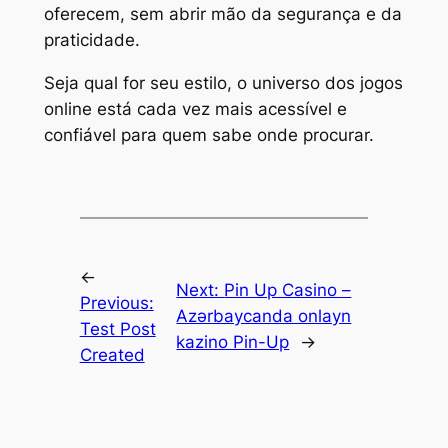
oferecem, sem abrir mão da segurança e da
praticidade.
Seja qual for seu estilo, o universo dos jogos
online está cada vez mais acessível e
confiável para quem sabe onde procurar.
←
Next:
Pin Up Casino –
Previous:
Azərbaycanda onlayn
Test Post
kazino Pin-Up
→
Created