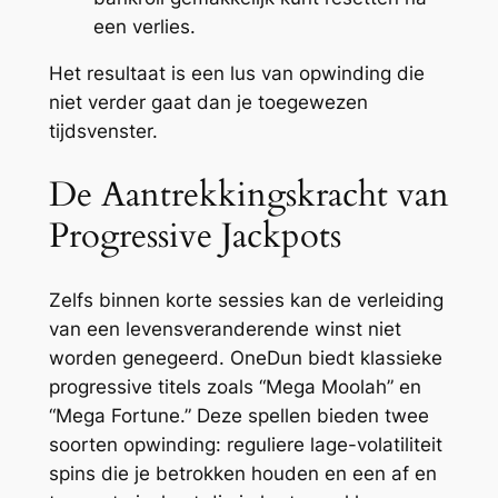
een verlies.
Het resultaat is een lus van opwinding die
niet verder gaat dan je toegewezen
tijdsvenster.
De Aantrekkingskracht van
Progressive Jackpots
Zelfs binnen korte sessies kan de verleiding
van een levensveranderende winst niet
worden genegeerd. OneDun biedt klassieke
progressive titels zoals “Mega Moolah” en
“Mega Fortune.” Deze spellen bieden twee
soorten opwinding: reguliere lage-volatiliteit
spins die je betrokken houden en een af en