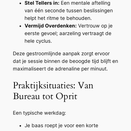
Stel Tellers in:
Een mentale aftelling
van één seconde tussen beslissingen
helpt het ritme te behouden.
Vermijd Overdenken:
Vertrouw op je
eerste gevoel; aarzeling vertraagt de
hele cyclus.
Deze gestroomlijnde aanpak zorgt ervoor
dat je sessie binnen de beoogde tijd blijft en
maximaliseert de adrenaline per minuut.
Praktijksituaties: Van
Bureau tot Oprit
Een typische werkdag:
Je baas roept je voor een korte