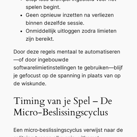
spelen begint.
Geen opnieuw inzetten na verliezen
binnen dezelfde sessie.
Onmiddellijk uitloggen zodra limieten
zijn bereikt.
Door deze regels mentaal te automatiseren
—of door ingebouwde
softwarelimietinstellingen te gebruiken—blijf
je gefocust op de spanning in plaats van op
de wiskunde.
Timing van je Spel – De
Micro‑Beslissingscyclus
Een micro‑beslissingscyclus verwijst naar de