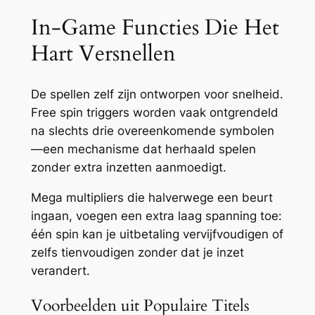
In‑Game Functies Die Het
Hart Versnellen
De spellen zelf zijn ontworpen voor snelheid.
Free spin triggers worden vaak ontgrendeld
na slechts drie overeenkomende symbolen
—een mechanisme dat herhaald spelen
zonder extra inzetten aanmoedigt.
Mega multipliers die halverwege een beurt
ingaan, voegen een extra laag spanning toe:
één spin kan je uitbetaling vervijfvoudigen of
zelfs tienvoudigen zonder dat je inzet
verandert.
Voorbeelden uit Populaire Titels