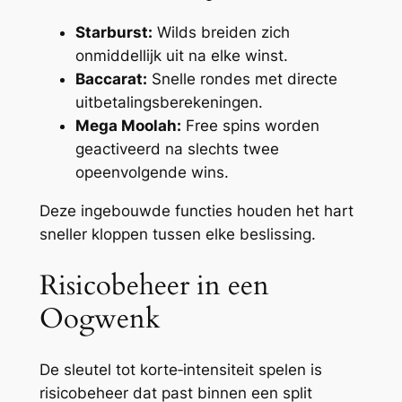
Starburst:
Wilds breiden zich
onmiddellijk uit na elke winst.
Baccarat:
Snelle rondes met directe
uitbetalingsberekeningen.
Mega Moolah:
Free spins worden
geactiveerd na slechts twee
opeenvolgende wins.
Deze ingebouwde functies houden het hart
sneller kloppen tussen elke beslissing.
Risicobeheer in een
Oogwenk
De sleutel tot korte‑intensiteit spelen is
risicobeheer dat past binnen een split