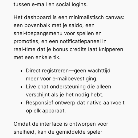
tussen e‑mail en social logins.
Het dashboard is een minimalistisch canvas:
een bovenbalk met je saldo, een
snel‑toegangsmenu voor spellen en
promoties, en een notificatiepaneel in
real‑time dat je bonus credits laat knipperen
met een enkele tik.
Direct registreren—geen wachttijd
meer voor e‑mailbevestiging.
Live chat ondersteuning die alleen
verschijnt als je het nodig hebt.
Responsief ontwerp dat native aanvoelt
op elk apparaat.
Omdat de interface is ontworpen voor
snelheid, kan de gemiddelde speler