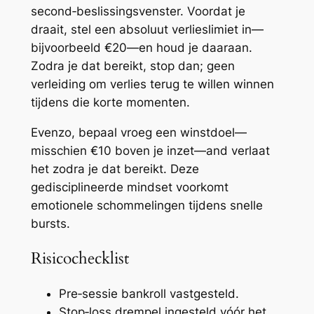
second‑beslissingsvenster. Voordat je
draait, stel een absoluut verlieslimiet in—
bijvoorbeeld €20—en houd je daaraan.
Zodra je dat bereikt, stop dan; geen
verleiding om verlies terug te willen winnen
tijdens die korte momenten.
Evenzo, bepaal vroeg een winstdoel—
misschien €10 boven je inzet—and verlaat
het zodra je dat bereikt. Deze
gedisciplineerde mindset voorkomt
emotionele schommelingen tijdens snelle
bursts.
Risicochecklist
Pre‑sessie bankroll vastgesteld.
Stop‑loss drempel ingesteld vóór het