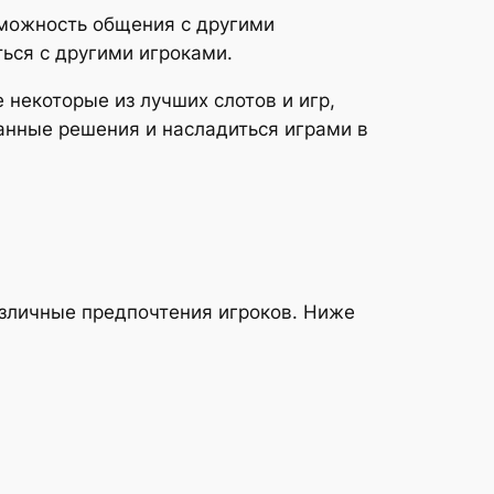
зможность общения с другими
ться с другими игроками.
 некоторые из лучших слотов и игр,
анные решения и насладиться играми в
азличные предпочтения игроков. Ниже