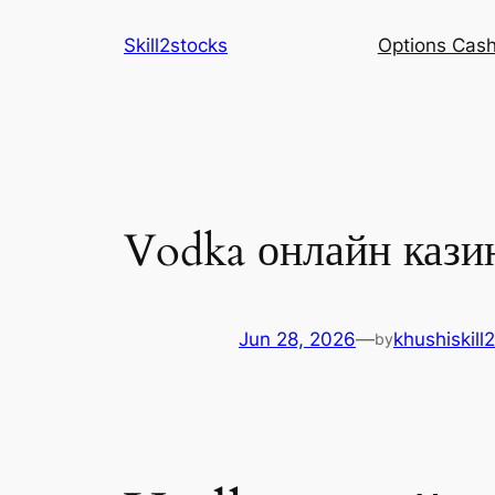
Skip
Skill2stocks
Options Cash
to
content
Vodka онлайн кази
Jun 28, 2026
—
khushiskill
by