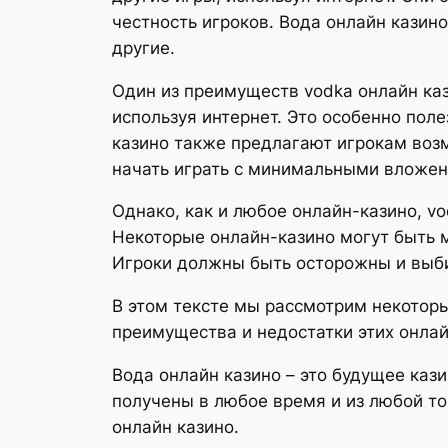
честность игроков. Вода онлайн казин
другие.
Один из преимуществ vodka онлайн кази
используя интернет. Это особенно поле
казино также предлагают игрокам возм
начать играть с минимальными вложен
Однако, как и любое онлайн-казино, vo
Некоторые онлайн-казино могут быть 
Игроки должны быть осторожны и выби
В этом тексте мы рассмотрим некоторы
преимущества и недостатки этих онла
Вода онлайн казино – это будущее каз
получены в любое время и из любой т
онлайн казино.