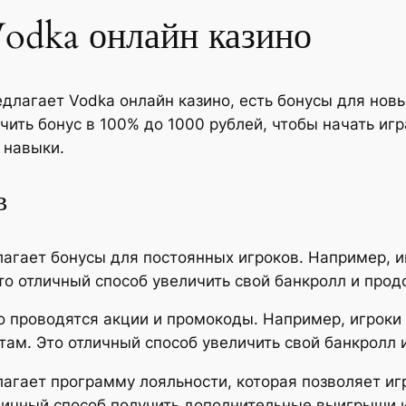
Vodka онлайн казино
едлагает Vodka онлайн казино, есть бонусы для новы
чить бонус в 100% до 1000 рублей, чтобы начать игр
 навыки.
в
лагает бонусы для постоянных игроков. Например, и
то отличный способ увеличить свой банкролл и прод
о проводятся акции и промокоды. Например, игроки
там. Это отличный способ увеличить свой банкролл
лагает программу лояльности, которая позволяет иг
тличный способ получить дополнительные выигрыши и