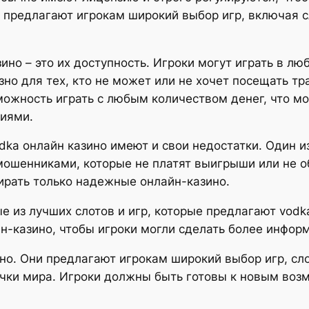
о предлагают игрокам широкий выбор игр, включая сл
но – это их доступность. Игроки могут играть в лю
зно для тех, кто не может или не хочет посещать т
ожность играть с любым количеством денег, что мож
иями.
dka онлайн казино имеют и свои недостатки. Один и
мошенниками, которые не платят выигрыши или не о
рать только надежные онлайн-казино.
е из лучших слотов и игр, которые предлагают vod
йн-казино, чтобы игроки могли сделать более инфо
ино. Они предлагают игрокам широкий выбор игр, сло
очки мира. Игроки должны быть готовы к новым воз