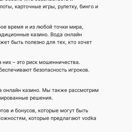
оты, карточные игры, рулетку, бинго и
бое время и из любой точки мира,
радиционные казино. Вода онлайн
ет быть полезно для тех, кто хочет
з них – это риск мошенничества.
беспечивают безопасность игроков.
ka онлайн казино. Мы также рассмотрим
рмированные решения.
тов и бонусов, которые могут быть
можностям, которые предлагают vodka