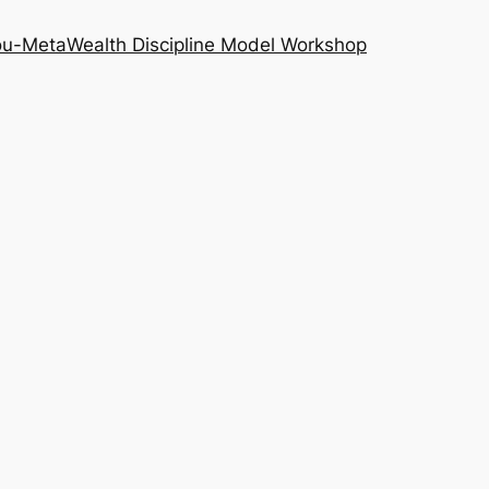
ou-Meta
Wealth Discipline Model Workshop