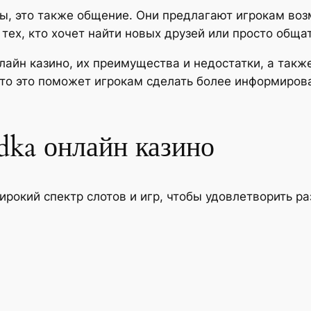
гры, это также общение. Они предлагают игрокам во
тех, кто хочет найти новых друзей или просто обща
айн казино, их преимущества и недостатки, а также
что это поможет игрокам сделать более информиров
dka онлайн казино
ирокий спектр слотов и игр, чтобы удовлетворить р