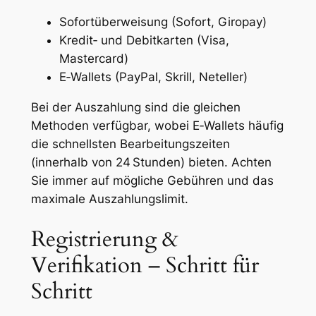
Sofortüberweisung (Sofort, Giropay)
Kredit‑ und Debitkarten (Visa,
Mastercard)
E‑Wallets (PayPal, Skrill, Neteller)
Bei der Auszahlung sind die gleichen
Methoden verfügbar, wobei E‑Wallets häufig
die schnellsten Bearbeitungszeiten
(innerhalb von 24 Stunden) bieten. Achten
Sie immer auf mögliche Gebühren und das
maximale Auszahlungslimit.
Registrierung &
Verifikation – Schritt für
Schritt