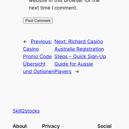
website in this browser for the
next time I comment.
←
Previous:
Next:
Richard Casino
Casino
Australia Registration
Promo Code
Steps – Quick Sign‑Up
Übersicht
Guide for Aussie
und Optionen
Players
→
Skill2stocks
About
Privacy
Social