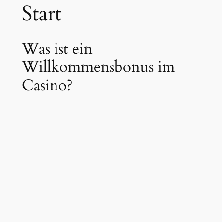
Start
Was ist ein
Willkommensbonus im
Casino?