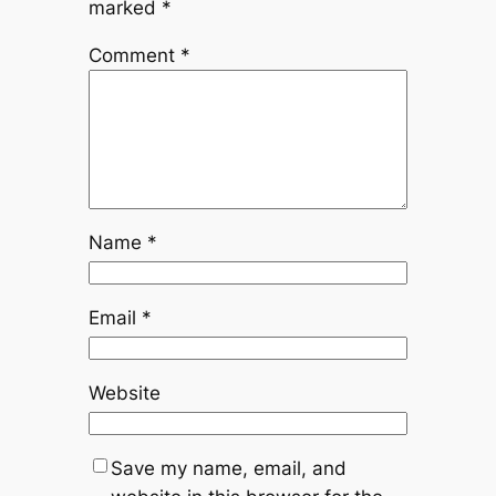
marked
*
Comment
*
Name
*
Email
*
Website
Save my name, email, and