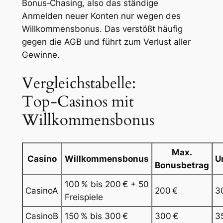
Bonus‑Chasing, also das ständige
Anmelden neuer Konten nur wegen des
Willkommensbonus. Das verstößt häufig
gegen die AGB und führt zum Verlust aller
Gewinne.
Vergleichstabelle:
Top‑Casinos mit
Willkommensbonus
Max.
Casino
Willkommensbonus
U
Bonusbetrag
100 % bis 200 € + 50
CasinoA
200 €
3
Freispiele
CasinoB
150 % bis 300 €
300 €
3